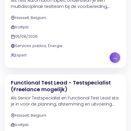
Als Test Automation Expert ondersteun je een
multidisciplinair testteam bij de voorbereiding,
coördinatie en uitvoering van testactiviteiten binnen
Hasselt, Belgium
projecten en agile ontwikkelteams. Je bewaakt de...
Voltijds
05/08/2026
Services publics, Énergie
Expert
→
Functional Test Lead - Testspecialist
(Freelance mogelijk)
Als Senior Testspecialist en Functional Test Lead sta
je in voor de planning, afstemming en uitvoering
van testactiviteiten binnen projecten en
Hasselt, Belgium
applicatieteams. Je bewaakt de kwaliteit van de...
Voltijds