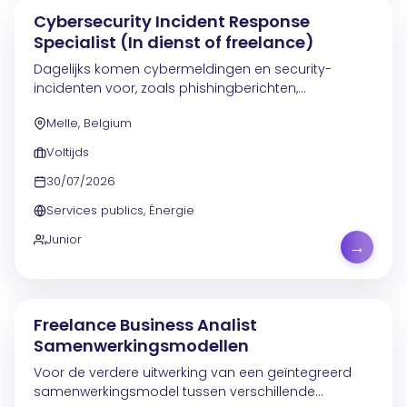
Cybersecurity Incident Response
Specialist (In dienst of freelance)
Dagelijks komen cybermeldingen en security-
incidenten voor, zoals phishingberichten,
malwaredetecties op toestellen en overtredingen
Melle, Belgium
van regelgeving. In deze rol zorg je voor een
correcte en tijdige...
Voltijds
30/07/2026
Services publics, Énergie
Junior
→
Freelance Business Analist
Samenwerkingsmodellen
Voor de verdere uitwerking van een geïntegreerd
samenwerkingsmodel tussen verschillende