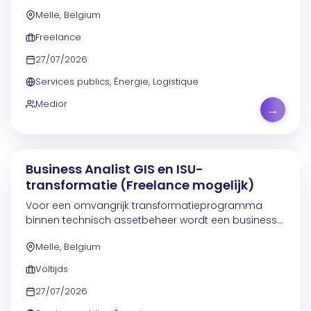
nutsbedrijven en aannemers wordt een business
Melle, Belgium
analist gezocht. In deze omgeving komen
uiteenlopende aspecten...
Freelance
27/07/2026
Services publics, Énergie, Logistique
Medior
→
Business Analist GIS en ISU-
transformatie (Freelance mogelijk)
Voor een omvangrijk transformatieprogramma
binnen technisch assetbeheer wordt een business
analist gezocht die bijdraagt aan de migratie van
Melle, Belgium
ISU-data van ISU R3 naar ISU S4, de uitwerking van
nieuwe...
Voltijds
27/07/2026