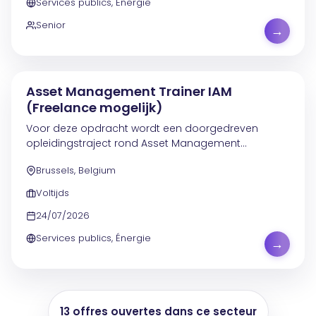
Services publics, Énergie
Senior
→
Asset Management Trainer IAM
(Freelance mogelijk)
Voor deze opdracht wordt een doorgedreven
opleidingstraject rond Asset Management
uitgewerkt en verzorgd in het Nederlands,
Brussels, Belgium
gebaseerd op het IAM Framework (Institute of Asset
Management). De...
Voltijds
24/07/2026
Services publics, Énergie
→
13 offres ouvertes dans ce secteur