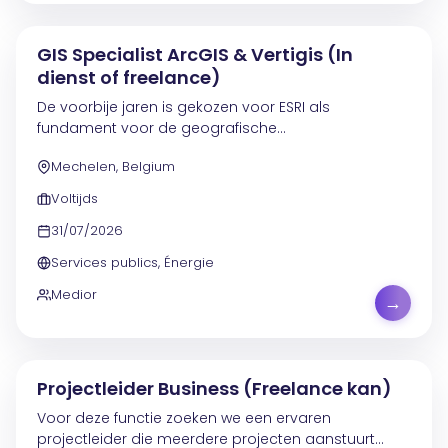
GIS Specialist ArcGIS & Vertigis (In
dienst of freelance)
De voorbije jaren is gekozen voor ESRI als
fundament voor de geografische
informatiesystemen. Binnen een groot
Mechelen, Belgium
productteam van meer dan 40 IT- en
businessspecialisten werk je mee aan de verdere...
Voltijds
31/07/2026
Services publics, Énergie
Medior
→
Projectleider Business (Freelance kan)
Voor deze functie zoeken we een ervaren
projectleider die meerdere projecten aanstuurt