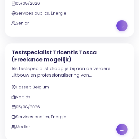
05/08/2026
Services publics, Énergie
Senior
→
Testspecialist Tricentis Tosca
(Freelance mogelijk)
Als testspecialist draag je bij aan de verdere
uitbouw en professionalisering van
testautomatisering binnen projecten en agile
Hasselt, Belgium
ontwikkelteams. Je speelt een sturende rol in het
bepalen van de...
Voltijds
05/08/2026
Services publics, Énergie
Medior
→