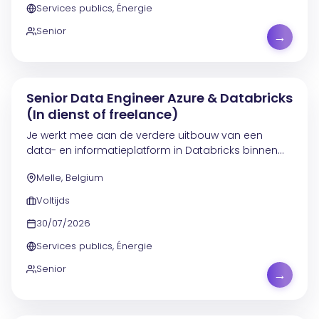
Services publics, Énergie
Senior
→
Senior Data Engineer Azure & Databricks
(In dienst of freelance)
Je werkt mee aan de verdere uitbouw van een
data- en informatieplatform in Databricks binnen
een Microsoft Azure Cloud-omgeving. Verschillende
Melle, Belgium
Azure-services ondersteunen dit platform, terwijl
Power...
Voltijds
30/07/2026
Services publics, Énergie
Senior
→