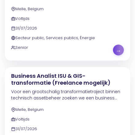
binnen een specifiek businessdomein. De projecten
Melle, Belgium
maken deel uit van de roadmap rond
assetmanagement,...
Voltijds
31/07/2026
Secteur public, Services publics, Énergie
Senior
→
Business Analist ISU & GIS-
transformatie (Freelance mogelijk)
Voor een grootschalig transformatietraject binnen
technisch assetbeheer zoeken we een business
analist die meewerkt aan de migratie van ISU-data
Melle, Belgium
van ISU R3 naar ISU S4, de uitwerking van nieuwe...
Voltijds
31/07/2026