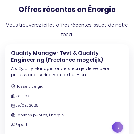
Offres récentes en Énergie
Vous trouverez ici les offres récentes issues de notre
feed.
Quality Manager Test & Quality
Engineering (Freelance mogelijk)
Als Quality Manager ondersteun je de verdere
professionalisering van de test- en
kwaliteitswerking. Je analyseert de huidige aanpak,
Hasselt, Belgium
detecteert verbetermogelijkheden en ontwikkelt een
pragmatische...
Voltijds
05/08/2026
Services publics, Énergie
Expert
→