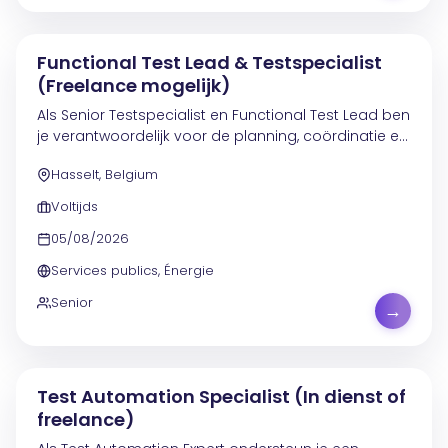
Functional Test Lead & Testspecialist
(Freelance mogelijk)
Als Senior Testspecialist en Functional Test Lead ben
je verantwoordelijk voor de planning, coördinatie en
uitvoering van testactiviteiten binnen projecten en
Hasselt, Belgium
applicatieteams. Je bewaakt de kwaliteit...
Voltijds
05/08/2026
Services publics, Énergie
Senior
→
Test Automation Specialist (In dienst of
freelance)