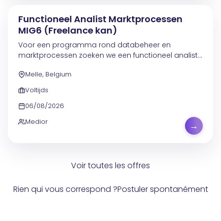
Functioneel Analist Marktprocessen
MIG6 (Freelance kan)
Voor een programma rond databeheer en
marktprocessen zoeken we een functioneel analist
ter versterking van een multidisciplinair DevOps-
Melle, Belgium
team. De projecten situeren zich vooral binnen
marktwerking,...
Voltijds
06/08/2026
Medior
→
Voir toutes les offres
Rien qui vous correspond ?
Postuler spontanément