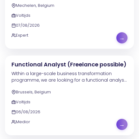
Mechelen, Belgium
softwareoplossingen en levert performante,
kwalitatieve code op. Je...
Voltijds
07/08/2026
Expert
→
Functional Analyst (Freelance possible)
Within a large-scale business transformation
programme, we are looking for a functional analyst
to strengthen the existing teams. You will join a
Brussels, Belgium
department of around 90 people and contribute to
the...
Voltijds
06/08/2026
Medior
→