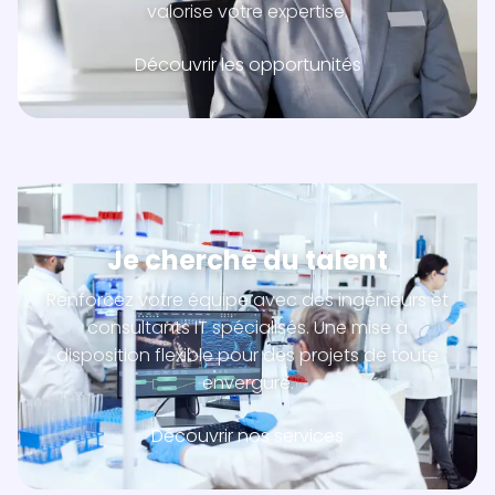
valorise votre expertise.
Découvrir les opportunités
Je cherche du talent
Renforcez votre équipe avec des ingénieurs et
consultants IT spécialisés. Une mise à
disposition flexible pour des projets de toute
envergure.
Découvrir nos services