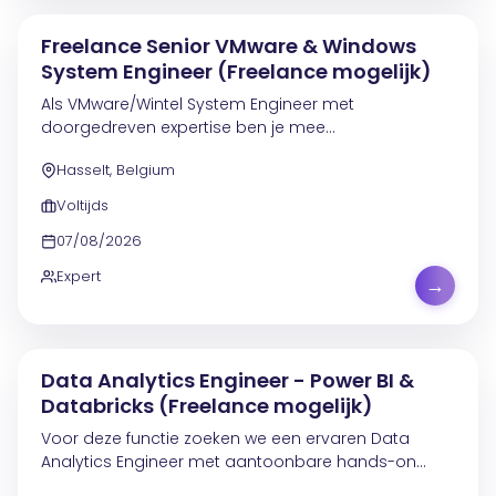
Freelance Senior VMware & Windows
System Engineer (Freelance mogelijk)
Als VMware/Wintel System Engineer met
doorgedreven expertise ben je mee
verantwoordelijk voor het ontwerpen, installeren,
Hasselt, Belgium
onderhouden en optimaliseren van een ICT-
infrastructuur binnen een complexe...
Voltijds
07/08/2026
Expert
→
Data Analytics Engineer - Power BI &
Databricks (Freelance mogelijk)
Voor deze functie zoeken we een ervaren Data
Analytics Engineer met aantoonbare hands-on
expertise in dataprojecten. In deze rol ben je actief