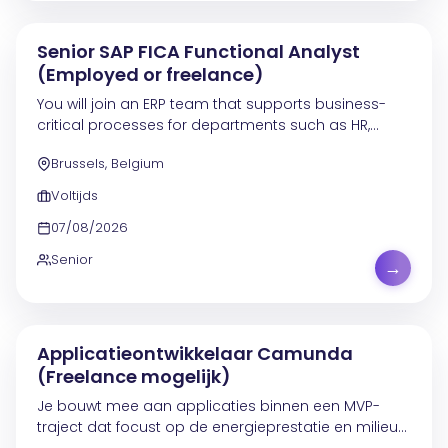
Senior SAP FICA Functional Analyst
(Employed or freelance)
You will join an ERP team that supports business-
critical processes for departments such as HR,
Finance, Purchasing, Logistics and Communication.
Brussels, Belgium
In this role, you contribute to the optimization of...
Voltijds
07/08/2026
Senior
→
Applicatieontwikkelaar Camunda
(Freelance mogelijk)
Je bouwt mee aan applicaties binnen een MVP-
traject dat focust op de energieprestatie en milieu-
impact van gebouwen. Je ontwikkelt