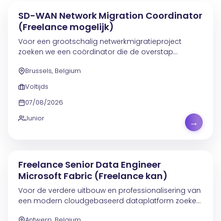
SD-WAN Network Migration Coordinator
(Freelance mogelijk)
Voor een grootschalig netwerkmigratieproject
zoeken we een coördinator die de overstap
ondersteunt van een bestaande FlexVPN-omgeving
Brussels, Belgium
naar een SD-WAN-architectuur. Het project omvat
de migratie van...
Voltijds
07/08/2026
Junior
→
Freelance Senior Data Engineer
Microsoft Fabric (Freelance kan)
Voor de verdere uitbouw en professionalisering van
een modern cloudgebaseerd dataplatform zoeken
we een ervaren Data Engineer die schaalbare en
Antwerp, Belgium