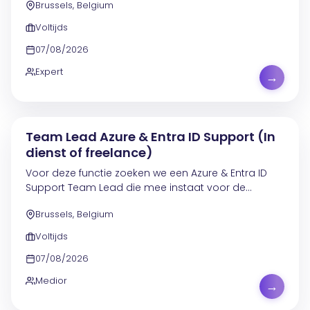
Brussels, Belgium
over de volledige data lifecycle: van data-analyse
en...
Voltijds
07/08/2026
Expert
→
Team Lead Azure & Entra ID Support (In
dienst of freelance)
Voor deze functie zoeken we een Azure & Entra ID
Support Team Lead die mee instaat voor de
dagelijkse werking van een service desk binnen
Brussels, Belgium
security, privacy en identity & access management.
De service...
Voltijds
07/08/2026
Medior
→