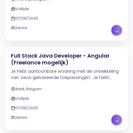
betrouwbare data-oplossingen ontwerpt, bouwt
en...
Voltijds
07/08/2026
Senior
→
Full Stack Java Developer - Angular
(Freelance mogelijk)
Je hebt aantoonbare ervaring met de ontwikkeling
van Java-gebaseerde toepassingen . Je hebt
ruime ervaring met Angular 2-17 . Je hebt
Aalst, Belgium
aantoonbare ervaring met Docker en Kubernetes .
Je hebt ervaring...
Voltijds
07/08/2026
Senior
→