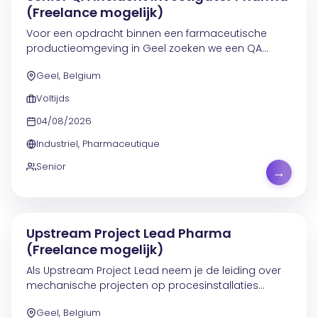
(Freelance mogelijk)
Voor een opdracht binnen een farmaceutische
productieomgeving in Geel zoeken we een QA
Investigator . In deze functie onderzoek en beheer je
Geel, Belgium
kwaliteitsincidenten, zowel proces- als...
Voltijds
04/08/2026
Industriel, Pharmaceutique
Senior
→
Upstream Project Lead Pharma
(Freelance mogelijk)
Als Upstream Project Lead neem je de leiding over
mechanische projecten op procesinstallaties
boven en inclusief de reactor. Je werkt aan trajecten
Geel, Belgium
rond reactoren, condensors, procesapparatuur en...