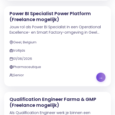
Power BI Specialist Power Platform
(Freelance mogelijk)
Jouw rol als Power BI Specialist In een Operational
Excellence- en Smart Factory-omgeving in Geel
draag je bij aan de verdere digitalisering van de
Geel, Belgium
productieomgeving . Je helpt mee aan de evolutie...
Voltijds
01/08/2026
Pharmaceutique
Senior
→
Qualification Engineer Farma & GMP
(Freelance mogelijk)
Als Qualification Engineer werk je binnen een