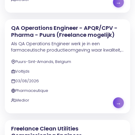
→
QA Operations Engineer - APQR/CPV -
Pharma - Puurs (Freelance mogelijk)
Als QA Operations Engineer werk je in een
farmaceutische productieomgeving waar kwaliteit,
GMP en compliance centraal staan. De focus ligt in
Puurs-Sint-Amands, Belgium
eerste instantie op APQR (Annual Product Quality
Review)...
Voltijds
03/08/2026
Pharmaceutique
Medior
→
Freelance Clean Utilities