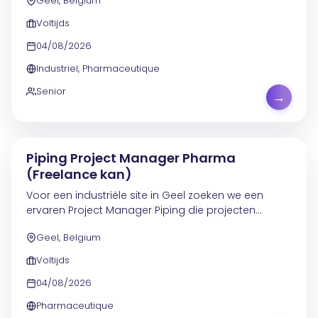
Geel, Belgium
een toekomstgerichte aanpak rond containment
en beheersing van...
Voltijds
04/08/2026
Industriel, Pharmaceutique
Senior
→
Piping Project Manager Pharma
(Freelance kan)
Voor een industriële site in Geel zoeken we een
ervaren Project Manager Piping die projecten
zelfstandig begeleidt van de eerste scopebepaling
Geel, Belgium
tot en met de oplevering. Je werkt aan piping-
intensieve...
Voltijds
04/08/2026
Pharmaceutique