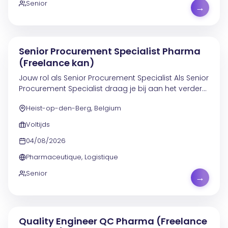
Senior
→
Senior Procurement Specialist Pharma
(Freelance kan)
Jouw rol als Senior Procurement Specialist Als Senior
Procurement Specialist draag je bij aan het verder
ontwikkelen en optimaliseren van
Heist-op-den-Berg, Belgium
procurementcategorieën binnen een internationale
context. Je...
Voltijds
04/08/2026
Pharmaceutique, Logistique
Senior
→
Quality Engineer QC Pharma (Freelance