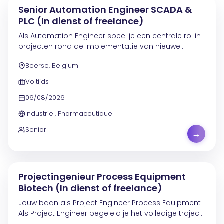
Senior Automation Engineer SCADA &
PLC (In dienst of freelance)
Als Automation Engineer speel je een centrale rol in
projecten rond de implementatie van nieuwe
control systems en/of SCADA-oplossingen . Je
Beerse, Belgium
fungeert als subject matter expert en begeleidt het...
Voltijds
06/08/2026
Industriel, Pharmaceutique
Senior
→
Projectingenieur Process Equipment
Biotech (In dienst of freelance)
Jouw baan als Project Engineer Process Equipment
Als Project Engineer begeleid je het volledige traject
van technische procesinstallaties binnen een