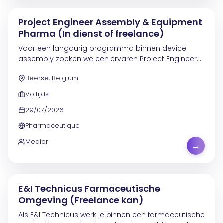
Project Engineer Assembly & Equipment
Pharma (In dienst of freelance)
Voor een langdurig programma binnen device
assembly zoeken we een ervaren Project Engineer
Equipment & Assembly . Je werkt mee aan een
Beerse, Belgium
lopend traject rond de opzet en optimalisatie van
een manueel...
Voltijds
29/07/2026
Pharmaceutique
Medior
→
E&I Technicus Farmaceutische
Omgeving (Freelance kan)
Als E&I Technicus werk je binnen een farmaceutische