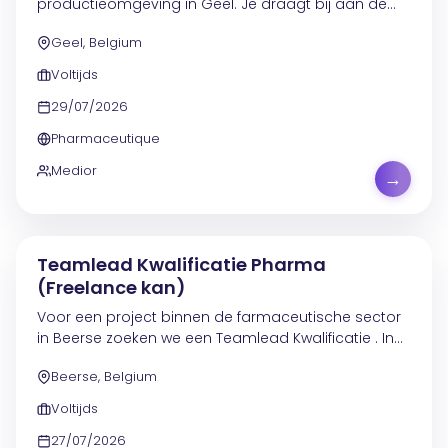
productieomgeving in Geel. Je draagt bij aan de
betrouwbaarheid en beschikbaarheid van
Geel, Belgium
elektrische installaties en instrumentatie die
essentieel...
Voltijds
29/07/2026
Pharmaceutique
Medior
→
Teamlead Kwalificatie Pharma
(Freelance kan)
Voor een project binnen de farmaceutische sector
in Beerse zoeken we een Teamlead Kwalificatie . In
deze functie combineer je leidinggeven met
Beerse, Belgium
diepgaande expertise in kwalificatie binnen een
streng...
Voltijds
27/07/2026