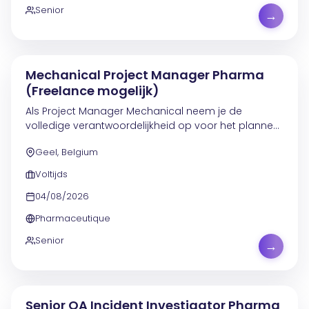
Senior
→
Mechanical Project Manager Pharma
(Freelance mogelijk)
Als Project Manager Mechanical neem je de
volledige verantwoordelijkheid op voor het plannen,
aansturen en realiseren van mechanische
Geel, Belgium
projecten binnen een actieve productieomgeving in
pharma of...
Voltijds
04/08/2026
Pharmaceutique
Senior
→
Senior QA Incident Investigator Pharma