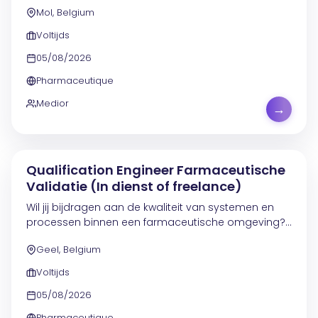
Mol, Belgium
hoogtechnologische en gereguleerde omgeving in
de...
Voltijds
05/08/2026
Pharmaceutique
Medior
→
Qualification Engineer Farmaceutische
Validatie (In dienst of freelance)
Wil jij bijdragen aan de kwaliteit van systemen en
processen binnen een farmaceutische omgeving?
Voor een project in Geel zoeken we een
Geel, Belgium
Qualification Engineer die het engineeringteam
ondersteunt bij...
Voltijds
05/08/2026
Pharmaceutique