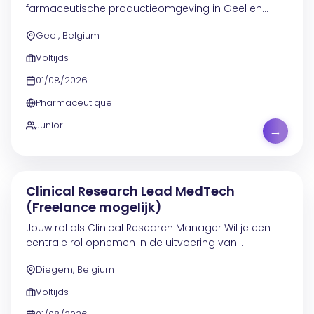
farmaceutische productieomgeving in Geel en
ondersteun je operationele systemen en installaties
Geel, Belgium
gedurende hun volledige levenscyclus. De nadruk
ligt niet...
Voltijds
01/08/2026
Pharmaceutique
Junior
→
Clinical Research Lead MedTech
(Freelance mogelijk)
Jouw rol als Clinical Research Manager Wil je een
centrale rol opnemen in de uitvoering van
internationale klinische studies binnen een
Diegem, Belgium
innovatieve MedTech-omgeving? Als Clinical
Research Manager...
Voltijds