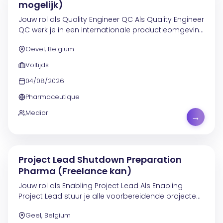
mogelijk)
Jouw rol als Quality Engineer QC Als Quality Engineer
QC werk je in een internationale productieomgeving
waar kwaliteit en betrouwbaarheid vooropstaan. Je
Oevel, Belgium
ondersteunt de QC-afdeling bij het...
Voltijds
04/08/2026
Pharmaceutique
Medior
→
Project Lead Shutdown Preparation
Pharma (Freelance kan)
Jouw rol als Enabling Project Lead Als Enabling
Project Lead stuur je alle voorbereidende projecten
aan die nodig zijn in aanloop naar een
Geel, Belgium
grootschalige shutdown in 2027. Je werkt in een