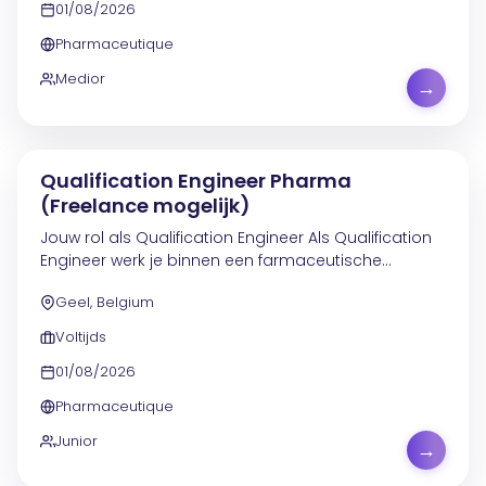
01/08/2026
Pharmaceutique
Medior
→
Qualification Engineer Pharma
(Freelance mogelijk)
Jouw rol als Qualification Engineer Als Qualification
Engineer werk je binnen een farmaceutische
productieomgeving in Geel. In deze functie ligt de
Geel, Belgium
nadruk op het ondersteunen van operationele...
Voltijds
01/08/2026
Pharmaceutique
Junior
→