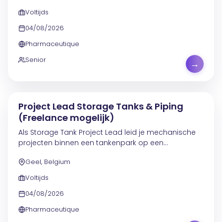
Voltijds
04/08/2026
Pharmaceutique
Senior
→
Project Lead Storage Tanks & Piping
(Freelance mogelijk)
Als Storage Tank Project Lead leid je mechanische
projecten binnen een tankenpark op een
farmaceutische productiesite in Geel . Je werkt
Geel, Belgium
vooral aan nieuwe opslagtanks, vervangingswerken
en...
Voltijds
04/08/2026
Pharmaceutique