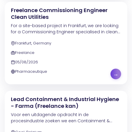
Freelance Commissioning Engineer
Clean Utilities
For a site-based project in Frankfurt, we are looking
for a Commissioning Engineer specialised in clean
utilities systems. Carry out commissioning, start-up
Frankfurt, Germany
and troubleshooting activities for PW, WFI...
Freelance
05/08/2026
Pharmaceutique
→
Lead Containment & Industrial Hygiene
- Farma (Freelance kan)
Voor een uitdagende opdracht in de
procesindustrie zoeken we een Containment &
Industrial Hygiene Lead die mee richting geeft aan