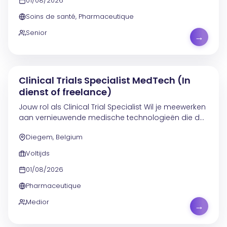
01/08/2026
Soins de santé, Pharmaceutique
Senior
→
Clinical Trials Specialist MedTech (In
dienst of freelance)
Jouw rol als Clinical Trial Specialist Wil je meewerken
aan vernieuwende medische technologieën die de
zorg vooruithelpen? In deze functie ondersteun je
Diegem, Belgium
klinische studies binnen een internationale...
Voltijds
01/08/2026
Pharmaceutique
Medior
→