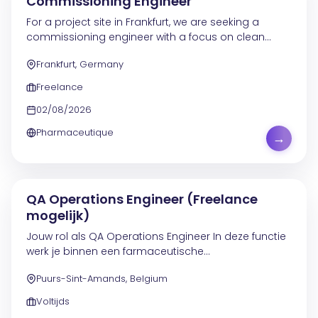
Commissioning Engineer
For a project site in Frankfurt, we are seeking a
commissioning engineer with a focus on clean
utilities systems. Execute commissioning, start-up
Frankfurt, Germany
and troubleshooting activities for PW, WFI and pure...
Freelance
02/08/2026
Pharmaceutique
→
QA Operations Engineer (Freelance
mogelijk)
Jouw rol als QA Operations Engineer In deze functie
werk je binnen een farmaceutische
productieomgeving waar kwaliteit, GMP en
Puurs-Sint-Amands, Belgium
compliance vooropstaan. De nadruk ligt op APQR
(Annual Product Quality...
Voltijds