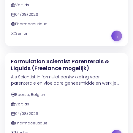
complexe...
Voltijds
04/08/2026
Pharmaceutique
Senior
→
Formulation Scientist Parenterals &
Liquids (Freelance mogelijk)
Als Scientist in formulatieontwikkeling voor
parenterale en vloeibare geneesmiddelen werk je
mee aan de ontwikkeling van innovatieve
Beerse, Belgium
therapieën die een impact hebben op patiënten
wereldwijd. In deze...
Voltijds
04/08/2026
Pharmaceutique
Medior