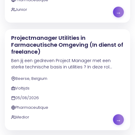
Junior
→
Projectmanager Utilities in
Farmaceutische Omgeving (In dienst of
freelance)
Ben jij een gedreven Project Manager met een
sterke technische basis in utilities ? In deze rol
coördineer je meerdere industriële projecten van A
Beerse, Belgium
tot Z binnen een gereguleerde omgeving en lever
je...
Voltijds
05/08/2026
Pharmaceutique
Medior
→