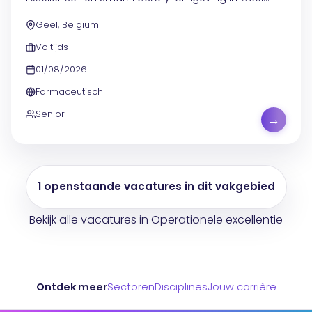
draag je bij aan de verdere digitalisering van de
Geel, Belgium
productieomgeving . Je helpt mee aan de evolutie...
Voltijds
01/08/2026
Farmaceutisch
Senior
→
1 openstaande vacatures in dit vakgebied
Bekijk alle vacatures in Operationele excellentie
Ontdek meer
Sectoren
Disciplines
Jouw carrière